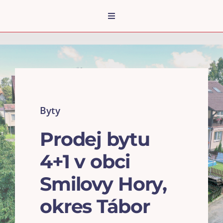
Přeskočit
na
Toggle
Navigation
obsah
ÚVOD
SLUŽBY
REFERENCE
NEMOVITOSTI
Byty
BLOG
Prodej bytu
O MNĚ
4+1 v obci
KARIÉRA
Smilovy Hory,
KONTAKT
RK FINPOS
okres Tábor