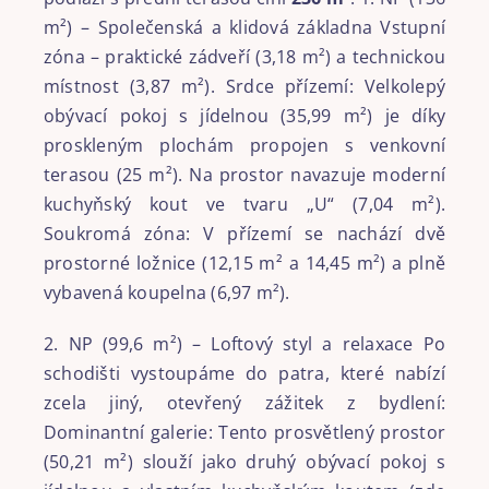
m²) – Společenská a klidová základna Vstupní
zóna – praktické zádveří (3,18 m²) a technickou
místnost (3,87 m²). Srdce přízemí: Velkolepý
obývací pokoj s jídelnou (35,99 m²) je díky
proskleným plochám propojen s venkovní
terasou (25 m²). Na prostor navazuje moderní
kuchyňský kout ve tvaru „U“ (7,04 m²).
Soukromá zóna: V přízemí se nachází dvě
prostorné ložnice (12,15 m² a 14,45 m²) a plně
vybavená koupelna (6,97 m²).
2. NP (99,6 m²) – Loftový styl a relaxace Po
schodišti vystoupáme do patra, které nabízí
zcela jiný, otevřený zážitek z bydlení:
Dominantní galerie: Tento prosvětlený prostor
(50,21 m²) slouží jako druhý obývací pokoj s