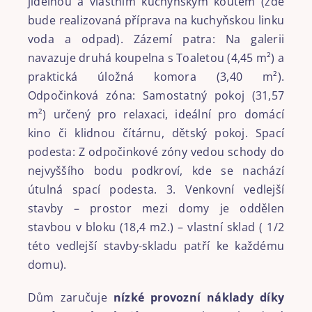
jídelnou a vlastním kuchyňským koutem (zde
bude realizovaná příprava na kuchyňskou linku
voda a odpad). Zázemí patra: Na galerii
navazuje druhá koupelna s Toaletou (4,45 m²) a
praktická úložná komora (3,40 m²).
Odpočinková zóna: Samostatný pokoj (31,57
m²) určený pro relaxaci, ideální pro domácí
kino či klidnou čítárnu, dětský pokoj. Spací
podesta: Z odpočinkové zóny vedou schody do
nejvyššího bodu podkroví, kde se nachází
útulná spací podesta. 3. Venkovní vedlejší
stavby – prostor mezi domy je oddělen
stavbou v bloku (18,4 m2.) – vlastní sklad ( 1/2
této vedlejší stavby-skladu patří ke každému
domu).
Dům zaručuje
nízké provozní náklady díky