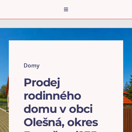
Přeskočit
na
Toggle
Navigation
obsah
ÚVOD
SLUŽBY
REFERENCE
NEMOVITOSTI
Domy
BLOG
Prodej
O MNĚ
rodinného
KARIÉRA
domu v obci
KONTAKT
RK FINPOS
Olešná, okres