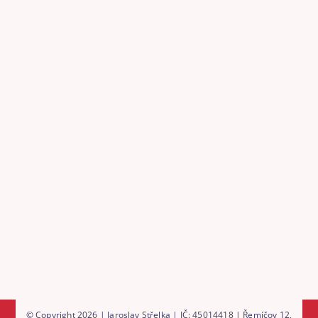
© Copyright 2026 | Jaroslav Střelka | IČ: 45014418 | Řemíčov 12,