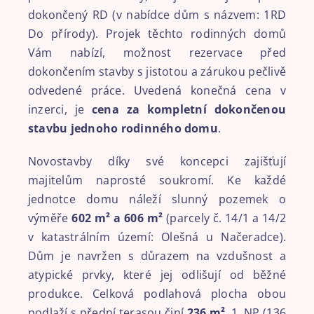
dokončený RD (v nabídce dům s názvem: 1RD
Do přírody). Projek těchto rodinných domů
Vám nabízí, možnost rezervace před
dokončením stavby s jistotou a zárukou pečlivě
odvedené práce. Uvedená konečná cena v
inzerci, je
cena za kompletní dokončenou
stavbu jednoho rodinného domu
.
Novostavby díky své koncepci zajišťují
majitelům naprosté soukromí. Ke každé
jednotce domu náleží slunný pozemek o
výměře
602 m² a 606 m²
(parcely č. 14/1 a 14/2
v katastrálním území: Olešná u Načeradce).
Dům je navržen s důrazem na vzdušnost a
atypické prvky, které jej odlišují od běžné
produkce. Celková podlahová plocha obou
podlaží s přední terasou činí
236 m²
. 1. NP (136