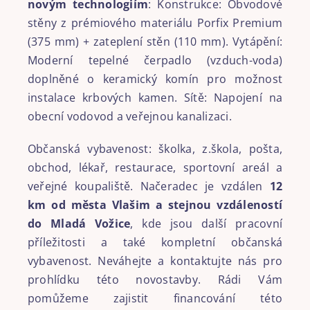
novým technologiím
: Konstrukce: Obvodové
stěny z prémiového materiálu Porfix Premium
(375 mm) + zateplení stěn (110 mm). Vytápění:
Moderní tepelné čerpadlo (vzduch-voda)
doplněné o keramický komín pro možnost
instalace krbových kamen. Sítě: Napojení na
obecní vodovod a veřejnou kanalizaci.
Občanská vybavenost: školka, z.škola, pošta,
obchod, lékař, restaurace, sportovní areál a
veřejné koupaliště. Načeradec je vzdálen
12
km od města Vlašim a stejnou vzdáleností
do Mladá Vožice
, kde jsou další pracovní
příležitosti a také kompletní občanská
vybavenost. Neváhejte a kontaktujte nás pro
prohlídku této novostavby. Rádi Vám
pomůžeme zajistit financování této